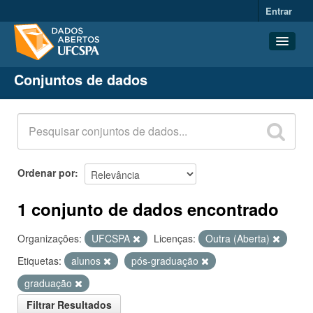
Entrar
Conjuntos de dados
Conjuntos de dados
Organizações
Grupos
Sobre
Ordenar por
1 conjunto de dados encontrado
Organizações:
UFCSPA
Licenças:
Outra (Aberta)
Etiquetas:
alunos
pós-graduação
graduação
Filtrar Resultados