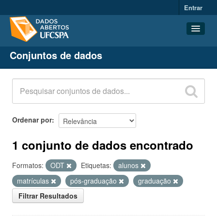
Entrar
Conjuntos de dados
Conjuntos de dados
Organizações
Grupos
Sobre
Ordenar por
1 conjunto de dados encontrado
Formatos:
ODT
Etiquetas:
alunos
matrículas
pós-graduação
graduação
Filtrar Resultados