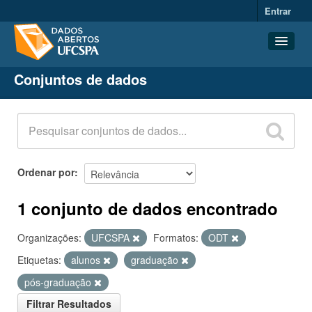
Entrar
Conjuntos de dados
Conjuntos de dados
Organizações
Grupos
Sobre
Ordenar por
1 conjunto de dados encontrado
Organizações:
UFCSPA
Formatos:
ODT
Etiquetas:
alunos
graduação
pós-graduação
Filtrar Resultados