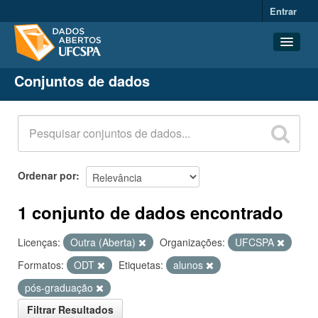
Entrar
Conjuntos de dados
Conjuntos de dados
Organizações
Grupos
Sobre
Ordenar por
1 conjunto de dados encontrado
Licenças:
Outra (Aberta)
Organizações:
UFCSPA
Formatos:
ODT
Etiquetas:
alunos
pós-graduação
Filtrar Resultados