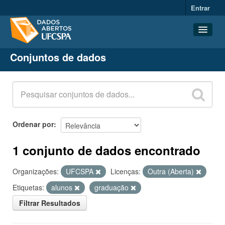
Entrar
Conjuntos de dados
Conjuntos de dados
Organizações
Grupos
Sobre
Ordenar por
1 conjunto de dados encontrado
Organizações:
UFCSPA
Licenças:
Outra (Aberta)
Etiquetas:
alunos
graduação
Filtrar Resultados