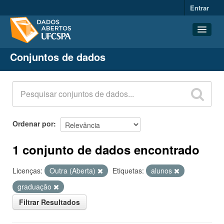
Entrar
Conjuntos de dados
Conjuntos de dados
Organizações
Grupos
Sobre
Ordenar por
1 conjunto de dados encontrado
Licenças:
Outra (Aberta)
Etiquetas:
alunos
graduação
Filtrar Resultados