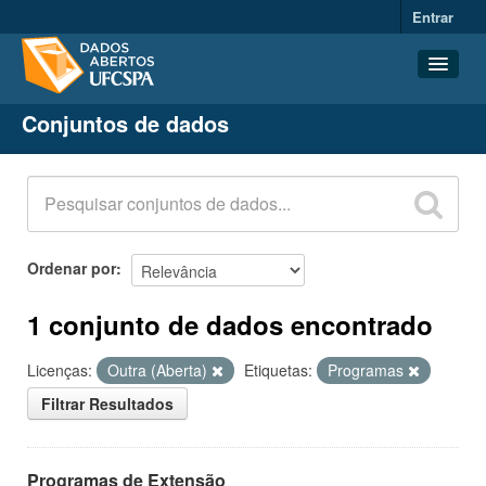
Entrar
Conjuntos de dados
Conjuntos de dados
Organizações
Grupos
Sobre
Ordenar por
1 conjunto de dados encontrado
Licenças:
Outra (Aberta)
Etiquetas:
Programas
Filtrar Resultados
Programas de Extensão