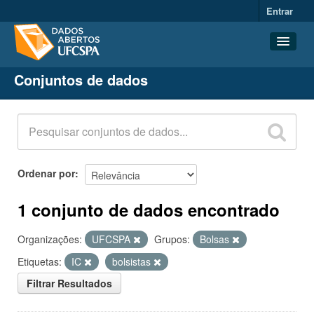
Entrar
Conjuntos de dados
Conjuntos de dados
Organizações
Grupos
Sobre
Ordenar por
1 conjunto de dados encontrado
Organizações:
UFCSPA
Grupos:
Bolsas
Etiquetas:
IC
bolsistas
Filtrar Resultados