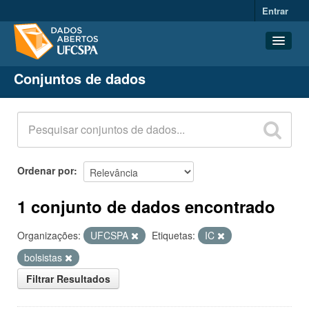
Entrar
Conjuntos de dados
Conjuntos de dados
Organizações
Grupos
Sobre
Ordenar por
1 conjunto de dados encontrado
Organizações:
UFCSPA
Etiquetas:
IC
bolsistas
Filtrar Resultados