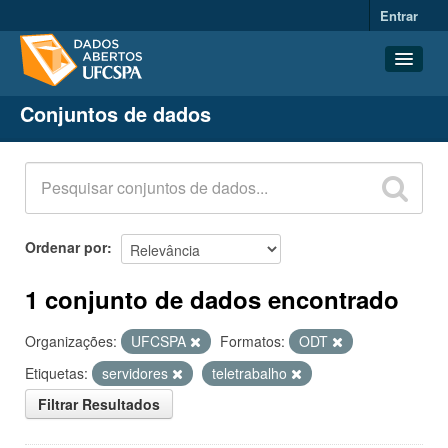
Entrar
Conjuntos de dados
Conjuntos de dados
Organizações
Grupos
Sobre
Ordenar por
1 conjunto de dados encontrado
Organizações:
UFCSPA
Formatos:
ODT
Etiquetas:
servidores
teletrabalho
Filtrar Resultados