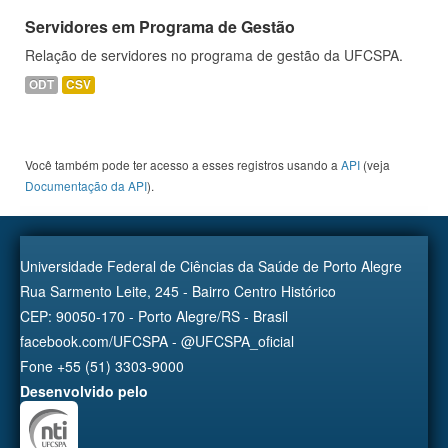
Servidores em Programa de Gestão
Relação de servidores no programa de gestão da UFCSPA.
ODT
CSV
Você também pode ter acesso a esses registros usando a
API
(veja
Documentação da API
).
Universidade Federal de Ciências da Saúde de Porto Alegre
Rua Sarmento Leite, 245 - Bairro Centro Histórico
CEP: 90050-170 - Porto Alegre/RS - Brasil
facebook.com/UFCSPA - @UFCSPA_oficial
Fone +55 (51) 3303-9000
Desenvolvido pelo