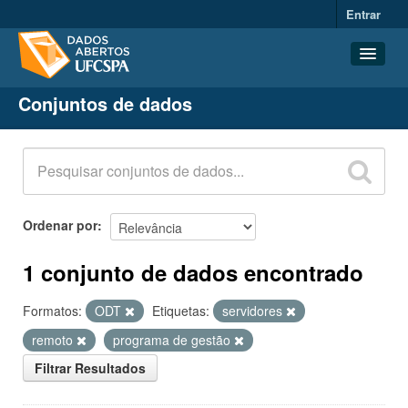
Entrar
Conjuntos de dados
Conjuntos de dados
Organizações
Grupos
Sobre
Ordenar por
1 conjunto de dados encontrado
Formatos:
ODT
Etiquetas:
servidores
remoto
programa de gestão
Filtrar Resultados