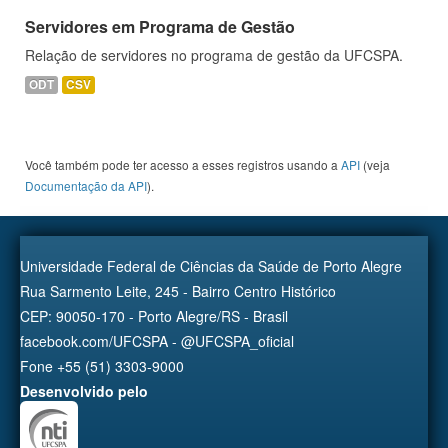
Servidores em Programa de Gestão
Relação de servidores no programa de gestão da UFCSPA.
ODT
CSV
Você também pode ter acesso a esses registros usando a
API
(veja
Documentação da API
).
Universidade Federal de Ciências da Saúde de Porto Alegre
Rua Sarmento Leite, 245 - Bairro Centro Histórico
CEP: 90050-170 - Porto Alegre/RS - Brasil
facebook.com/UFCSPA - @UFCSPA_oficial
Fone +55 (51) 3303-9000
Desenvolvido pelo