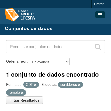
Entrar
Conjuntos de dados
Conjuntos de dados
Organizações
Grupos
Sobre
Ordenar por
1 conjunto de dados encontrado
Formatos:
ODT
Etiquetas:
servidores
remoto
Filtrar Resultados