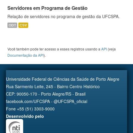
Servidores em Programa de Gestão
Relação de servidores no programa de gestão da UFCSPA.
ODT
CSV
Você também pode ter acesso a esses registros usando a
API
(veja
Documentação da API
).
Universidade Federal de Ciências da Saúde de Porto Alegre
Rua Sarmento Leite, 245 - Bairro Centro Histórico
CEP: 90050-170 - Porto Alegre/RS - Brasil
facebook.com/UFCSPA - @UFCSPA_oficial
Fone +55 (51) 3303-9000
Desenvolvido pelo