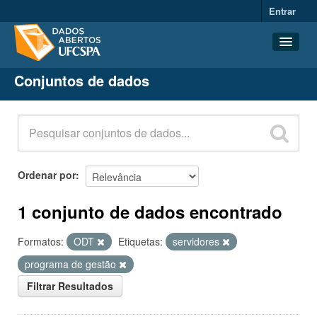
Entrar
Conjuntos de dados
Conjuntos de dados
Organizações
Grupos
Sobre
Ordenar por
1 conjunto de dados encontrado
Formatos:
ODT
Etiquetas:
servidores
programa de gestão
Filtrar Resultados