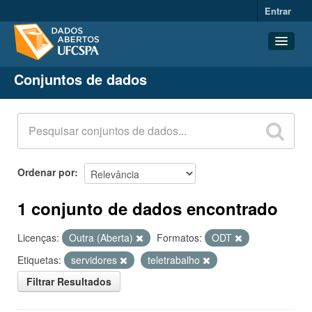
Entrar
Conjuntos de dados
Conjuntos de dados
Organizações
Grupos
Sobre
Ordenar por
1 conjunto de dados encontrado
Licenças:
Outra (Aberta)
Formatos:
ODT
Etiquetas:
servidores
teletrabalho
Filtrar Resultados