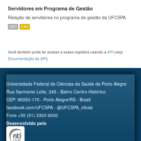
Servidores em Programa de Gestão
Relação de servidores no programa de gestão da UFCSPA.
ODT
CSV
Você também pode ter acesso a esses registros usando a
API
(veja
Documentação da API
).
Universidade Federal de Ciências da Saúde de Porto Alegre
Rua Sarmento Leite, 245 - Bairro Centro Histórico
CEP: 90050-170 - Porto Alegre/RS - Brasil
facebook.com/UFCSPA - @UFCSPA_oficial
Fone +55 (51) 3303-9000
Desenvolvido pelo