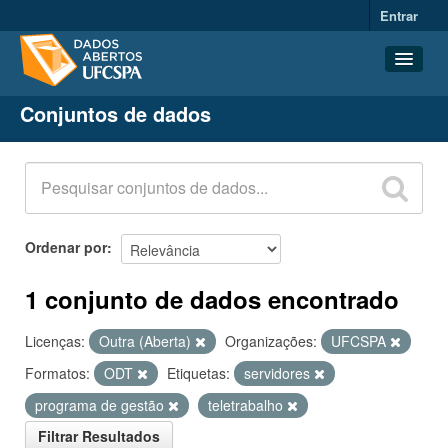
Entrar
Conjuntos de dados
Conjuntos de dados
Organizações
Grupos
Sobre
Ordenar por
1 conjunto de dados encontrado
Licenças:
Outra (Aberta)
Organizações:
UFCSPA
Formatos:
ODT
Etiquetas:
servidores
programa de gestão
teletrabalho
Filtrar Resultados