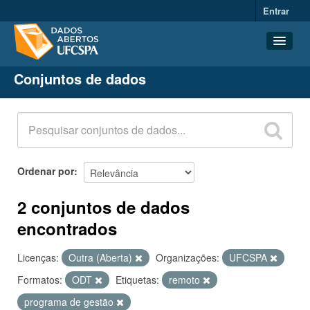
Entrar
Conjuntos de dados
Conjuntos de dados
Organizações
Grupos
Sobre
Ordenar por
2 conjuntos de dados
encontrados
Licenças:
Outra (Aberta)
Organizações:
UFCSPA
Formatos:
ODT
Etiquetas:
remoto
programa de gestão