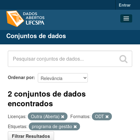
Entrar
Conjuntos de dados
Conjuntos de dados
Organizações
Grupos
Sobre
Ordenar por
2 conjuntos de dados
encontrados
Licenças:
Outra (Aberta)
Formatos:
ODT
Etiquetas:
programa de gestão
Filtrar Resultados