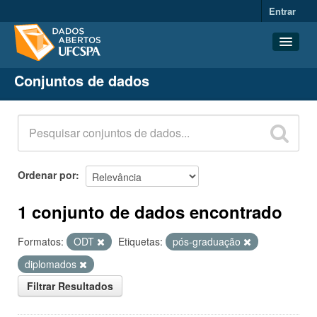
Entrar
Conjuntos de dados
Conjuntos de dados
Organizações
Grupos
Sobre
Ordenar por
1 conjunto de dados encontrado
Formatos:
ODT
Etiquetas:
pós-graduação
diplomados
Filtrar Resultados