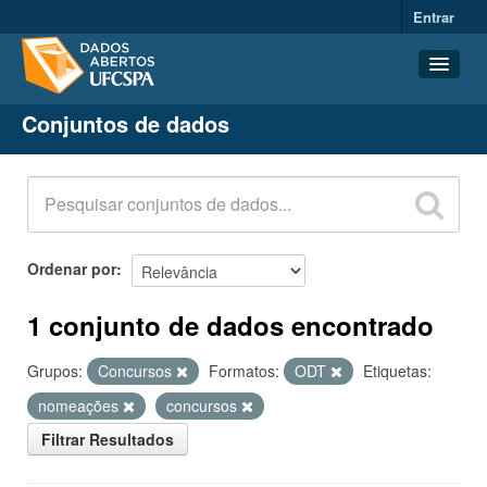
Entrar
Conjuntos de dados
Conjuntos de dados
Organizações
Grupos
Sobre
Ordenar por
1 conjunto de dados encontrado
Grupos:
Concursos
Formatos:
ODT
Etiquetas:
nomeações
concursos
Filtrar Resultados