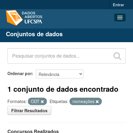
Entrar
Conjuntos de dados
Conjuntos de dados
Organizações
Grupos
Sobre
Ordenar por
1 conjunto de dados encontrado
Formatos:
ODT
Etiquetas:
nomeações
Filtrar Resultados
Concursos Realizados