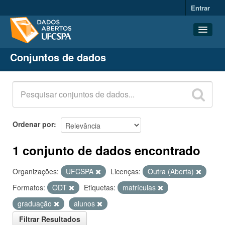
Entrar
Conjuntos de dados
Conjuntos de dados
Organizações
Grupos
Sobre
Ordenar por
1 conjunto de dados encontrado
Organizações:
UFCSPA
Licenças:
Outra (Aberta)
Formatos:
ODT
Etiquetas:
matrículas
graduação
alunos
Filtrar Resultados