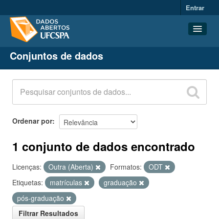
Entrar
Conjuntos de dados
Conjuntos de dados
Organizações
Grupos
Sobre
Ordenar por
1 conjunto de dados encontrado
Licenças:
Outra (Aberta)
Formatos:
ODT
Etiquetas:
matrículas
graduação
pós-graduação
Filtrar Resultados