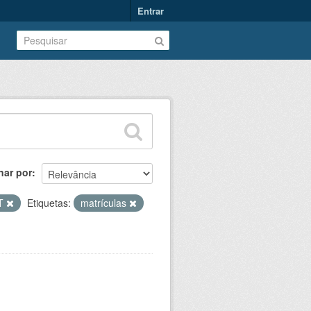
Entrar
nar por
T
Etiquetas:
matrículas