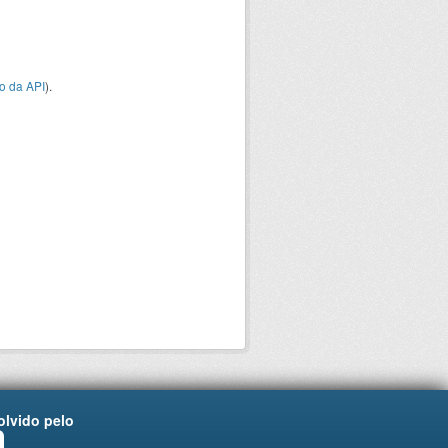
o da API
).
lvido pelo