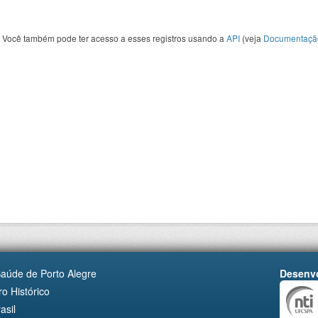
Você também pode ter acesso a esses registros usando a
API
(veja
Documentaçã
Saúde de Porto Alegre
Desenvo
o Histórico
asil