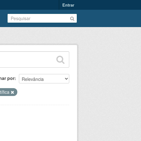
Entrar
nar por
tífica