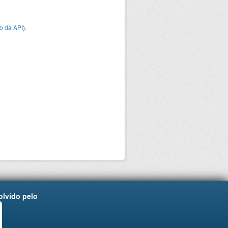
o da API
).
lvido pelo