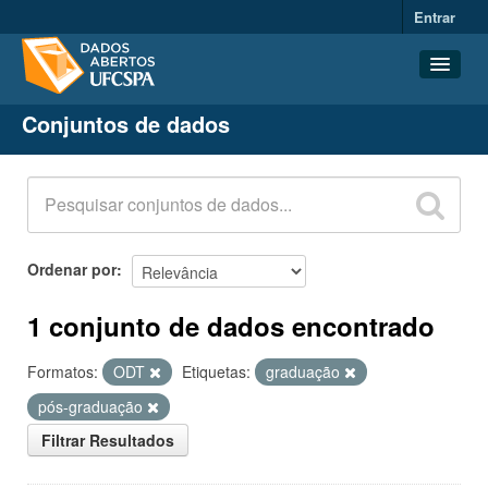
Entrar
Conjuntos de dados
Conjuntos de dados
Organizações
Grupos
Sobre
Ordenar por
1 conjunto de dados encontrado
Formatos:
ODT
Etiquetas:
graduação
pós-graduação
Filtrar Resultados