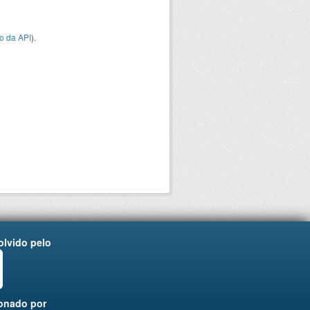
o da API
).
lvido pelo
onado por