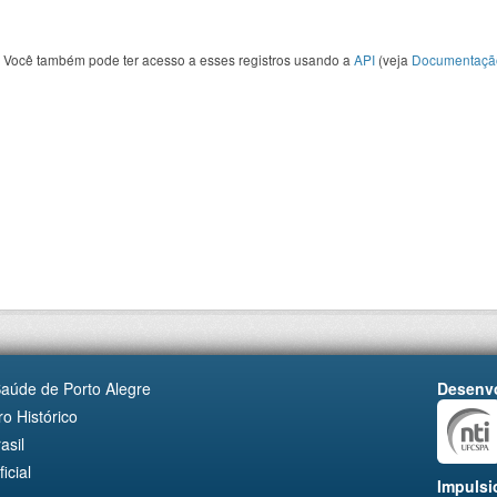
Você também pode ter acesso a esses registros usando a
API
(veja
Documentaçã
Saúde de Porto Alegre
Desenvo
o Histórico
asil
cial
Impulsi