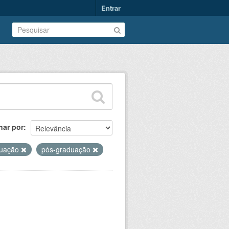
Entrar
nar por
duação
pós-graduação