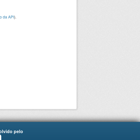
o da API
).
lvido pelo