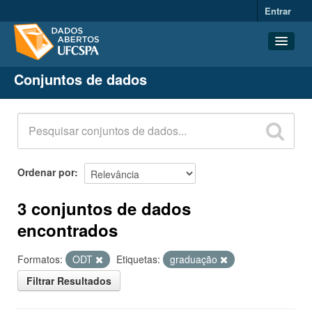
Entrar
Conjuntos de dados
Conjuntos de dados
Organizações
Grupos
Sobre
Ordenar por
3 conjuntos de dados
encontrados
Formatos:
ODT
Etiquetas:
graduação
Filtrar Resultados