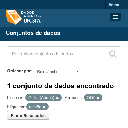
Entrar
Conjuntos de dados
Conjuntos de dados
Organizações
Grupos
Sobre
Ordenar por
1 conjunto de dados encontrado
Licenças:
Outra (Aberta)
Formatos:
ODT
Etiquetas:
gestão
Filtrar Resultados