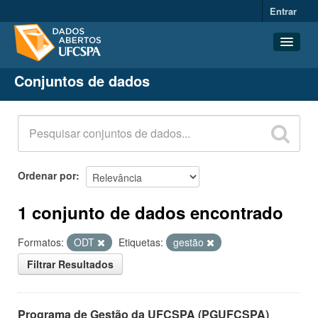
Entrar
Conjuntos de dados
Conjuntos de dados
Organizações
Grupos
Sobre
Ordenar por
1 conjunto de dados encontrado
Formatos:
ODT
Etiquetas:
gestão
Filtrar Resultados
Programa de Gestão da UFCSPA (PGUFCSPA)