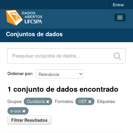
Entrar
Conjuntos de dados
Conjuntos de dados
Organizações
Grupos
Sobre
Ordenar por
1 conjunto de dados encontrado
Grupos:
Ouvidoria
Formatos:
ODT
Etiquetas:
e-ouv
Filtrar Resultados