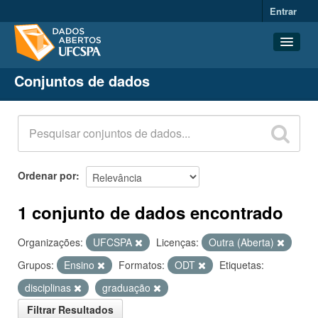
Entrar
Conjuntos de dados
Conjuntos de dados
Organizações
Grupos
Sobre
Ordenar por
1 conjunto de dados encontrado
Organizações:
UFCSPA
Licenças:
Outra (Aberta)
Grupos:
Ensino
Formatos:
ODT
Etiquetas:
disciplinas
graduação
Filtrar Resultados