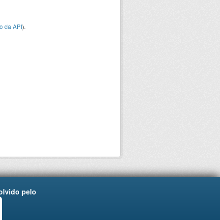
o da API
).
lvido pelo