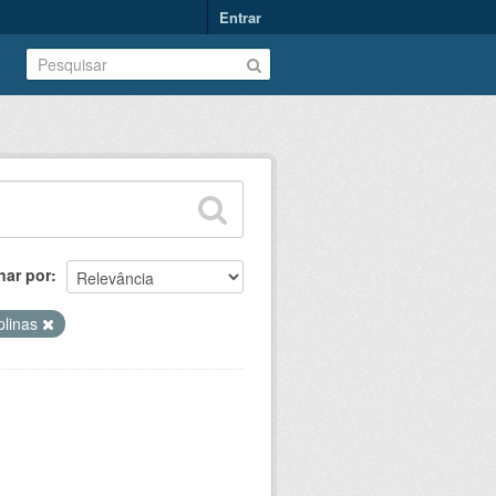
Entrar
nar por
iplinas