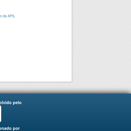
o da API
).
lvido pelo
onado por