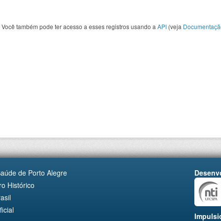
Você também pode ter acesso a esses registros usando a
API
(veja
Documentaçã
Saúde de Porto Alegre
Desenvo
o Histórico
asil
cial
Impulsi