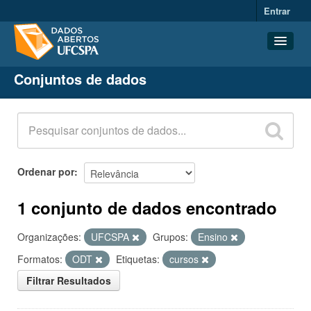
Entrar
Conjuntos de dados
Conjuntos de dados
Organizações
Grupos
Sobre
Ordenar por
1 conjunto de dados encontrado
Organizações:
UFCSPA
Grupos:
Ensino
Formatos:
ODT
Etiquetas:
cursos
Filtrar Resultados