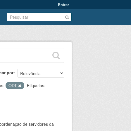
Entrar
nar por
os:
ODT
Etiquetas:
oordenação de servidores da