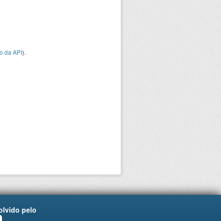
o da API
).
lvido pelo