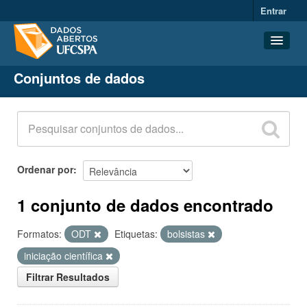
Entrar
Conjuntos de dados
Conjuntos de dados
Organizações
Grupos
Sobre
Ordenar por
1 conjunto de dados encontrado
Formatos:
ODT
Etiquetas:
bolsistas
iniciação científica
Filtrar Resultados