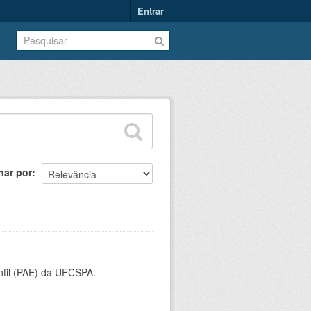
Entrar
nar por
ntil (PAE) da UFCSPA.