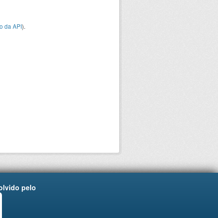
o da API
).
lvido pelo