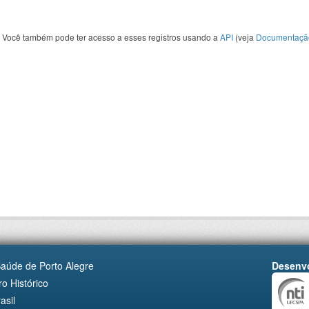
Você também pode ter acesso a esses registros usando a
API
(veja
Documentaçã
Saúde de Porto Alegre
Desenvo
o Histórico
asil