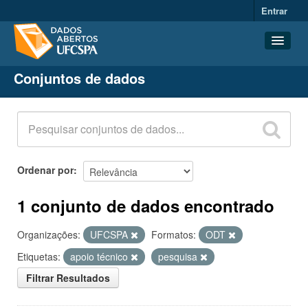
Entrar
Conjuntos de dados
Conjuntos de dados
Organizações
Grupos
Sobre
Ordenar por
1 conjunto de dados encontrado
Organizações:
UFCSPA
Formatos:
ODT
Etiquetas:
apoio técnico
pesquisa
Filtrar Resultados