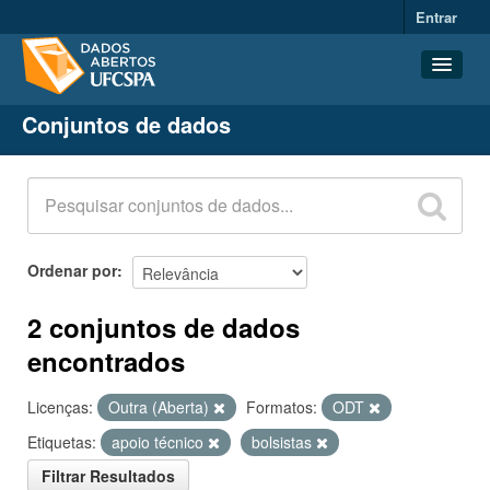
Entrar
Conjuntos de dados
Conjuntos de dados
Organizações
Grupos
Sobre
Ordenar por
2 conjuntos de dados
encontrados
Licenças:
Outra (Aberta)
Formatos:
ODT
Etiquetas:
apoio técnico
bolsistas
Filtrar Resultados