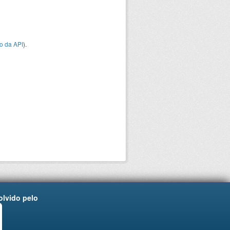
o da API
).
lvido pelo