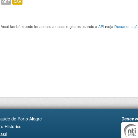
ODT
CSV
Você também pode ter acesso a esses registros usando a
API
(veja
Documentaçã
Saúde de Porto Alegre
Desenvo
o Histórico
asil