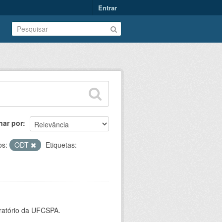
Entrar
nar por
os:
ODT
Etiquetas:
oratório da UFCSPA.