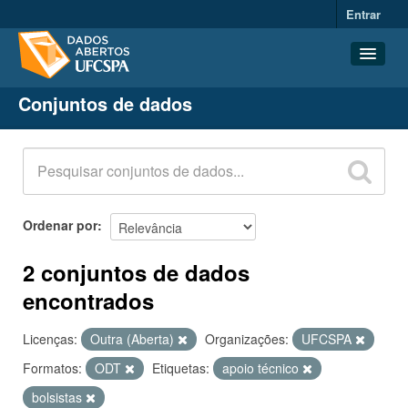
Entrar
Conjuntos de dados
Conjuntos de dados
Organizações
Grupos
Sobre
Ordenar por
2 conjuntos de dados
encontrados
Licenças:
Outra (Aberta)
Organizações:
UFCSPA
Formatos:
ODT
Etiquetas:
apoio técnico
bolsistas