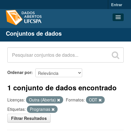
Entrar
Conjuntos de dados
Conjuntos de dados
Organizações
Grupos
Sobre
Ordenar por
1 conjunto de dados encontrado
Licenças:
Outra (Aberta)
Formatos:
ODT
Etiquetas:
Programas
Filtrar Resultados