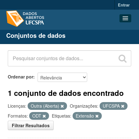
Entrar
Conjuntos de dados
Conjuntos de dados
Organizações
Grupos
Sobre
Ordenar por
1 conjunto de dados encontrado
Licenças:
Outra (Aberta)
Organizações:
UFCSPA
Formatos:
ODT
Etiquetas:
Extensão
Filtrar Resultados