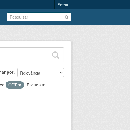
Entrar
nar por
os:
ODT
Etiquetas: