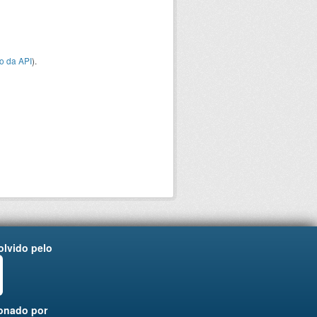
o da API
).
lvido pelo
onado por