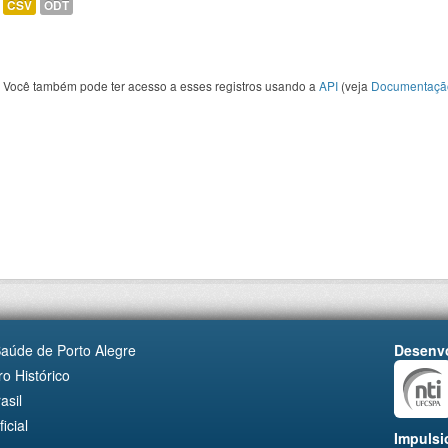
CSV
ODT
Você também pode ter acesso a esses registros usando a
API
(veja
Documentaçã
Saúde de Porto Alegre
Desenvo
o Histórico
asil
cial
Impulsi