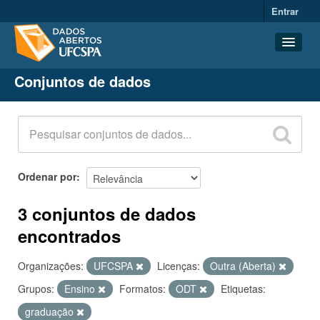
Entrar
Conjuntos de dados
Conjuntos de dados
Organizações
Grupos
Sobre
Ordenar por
3 conjuntos de dados
encontrados
Organizações:
UFCSPA
Licenças:
Outra (Aberta)
Grupos:
Ensino
Formatos:
ODT
Etiquetas:
graduação