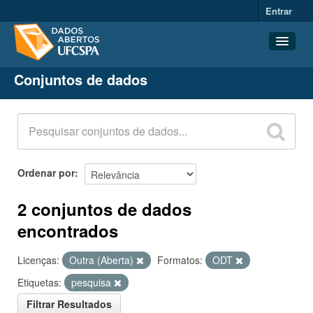
Entrar
Conjuntos de dados
Conjuntos de dados
Organizações
Grupos
Sobre
Ordenar por
2 conjuntos de dados
encontrados
Licenças:
Outra (Aberta)
Formatos:
ODT
Etiquetas:
pesquisa
Filtrar Resultados