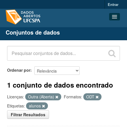
Entrar
Conjuntos de dados
Conjuntos de dados
Organizações
Grupos
Sobre
Ordenar por
1 conjunto de dados encontrado
Licenças:
Outra (Aberta)
Formatos:
ODT
Etiquetas:
alunos
Filtrar Resultados