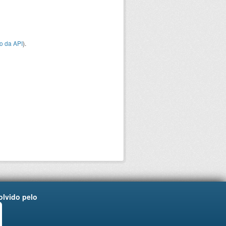
o da API
).
lvido pelo