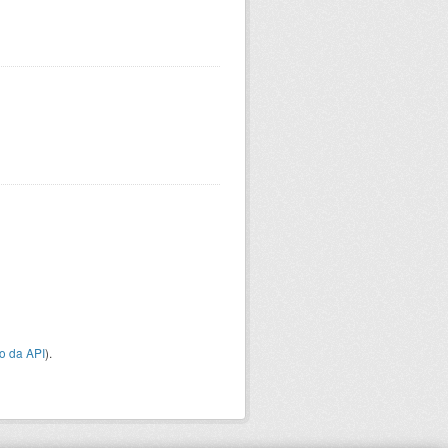
o da API
).