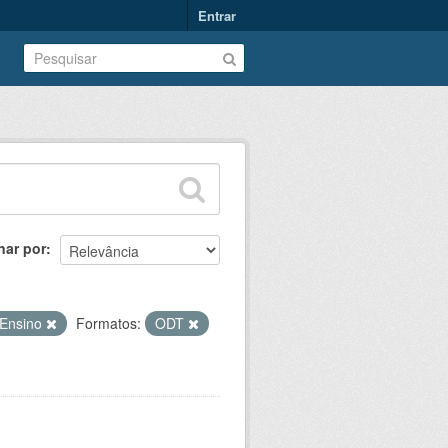
Entrar
nar por
Ensino
Formatos:
ODT